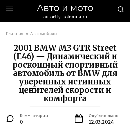
Перейти
Авто и мото
к
контенту
autocity-kolomna.ru
Главная
»
Автомобили
2001 BMW M3 GTR Street
(E46) — Динамический и
роскошный спортивный
автомобиль от BMW для
уверенных истинных
ценителей скорости и
комфорта
Комментарии
Опубликовано
0
12.03.2024