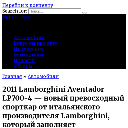
Перейти к контенту
Search for:
Авто и мото
autocity-kolomna.ru
Автомобили
Вопросы про авто
Интересное
Мотоциклы
Новости
Обзоры
Главная
»
Автомобили
2011 Lamborghini Aventador
LP700-4 — новый превосходный
спорткар от итальянского
производителя Lamborghini,
который заполняет