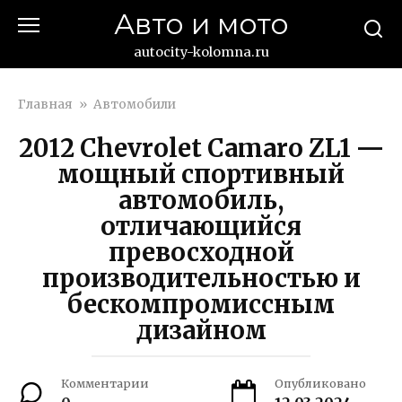
Перейти
Авто и мото
к
контенту
autocity-kolomna.ru
Главная
»
Автомобили
2012 Chevrolet Camaro ZL1 —
мощный спортивный
автомобиль,
отличающийся
превосходной
производительностью и
бескомпромиссным
дизайном
Комментарии
Опубликовано