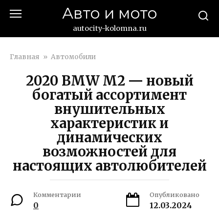
Перейти
Авто и мото
к
контенту
autocity-kolomna.ru
Главная
»
Автомобили
2020 BMW M2 — новый
богатый ассортимент
внушительных
характеристик и
динамических
возможностей для
настоящих автолюбителей
Комментарии
Опубликовано
0
12.03.2024