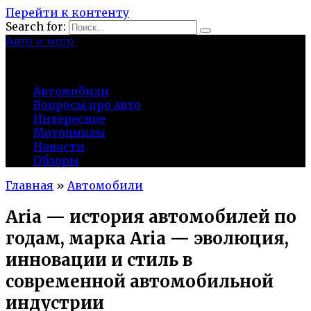
Перейти к контенту
Search for:
Авто и мото
autocity-kolomna.ru
Автомобили
Вопросы про авто
Интересное
Мотоциклы
Новости
Обзоры
Главная
»
Автомобили
Aria — история автомобилей по
годам, марка Aria — эволюция,
инновации и стиль в
современной автомобильной
индустрии