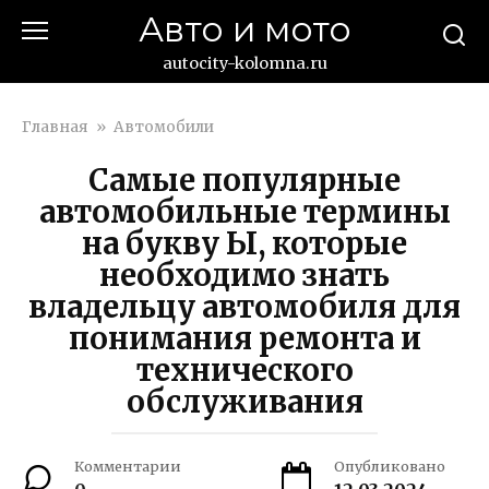
Перейти
Авто и мото
к
контенту
autocity-kolomna.ru
Главная
»
Автомобили
Самые популярные
автомобильные термины
на букву Ы, которые
необходимо знать
владельцу автомобиля для
понимания ремонта и
технического
обслуживания
Комментарии
Опубликовано