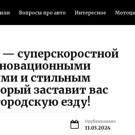
били
Вопросы про авто
Интересное
Мотоц
 — суперскоростной
инновационными
ями и стильным
орый заставит вас
ородскую езду!
Опубликовано
11.03.2024