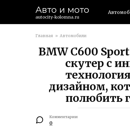
Перейти
Авто и мото
к
Автомо
контенту
autocity-kolomna.ru
Главная
»
Автомобили
BMW C600 Sport
скутер с 
технологи
дизайном, кот
полюбить г
Комментарии
0