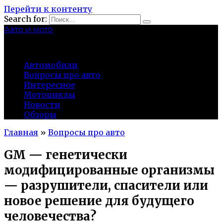
Перейти к контенту
Search for:
Авто и мото
autocity-kolomna.ru
Автомобили
Вопросы про авто
Интересное
Мотоциклы
Новости
Обзоры
Главная
»
Вопросы про авто
GM — генетически
модифицированные организмы
— разрушители, спасители или
новое решение для будущего
человечества?