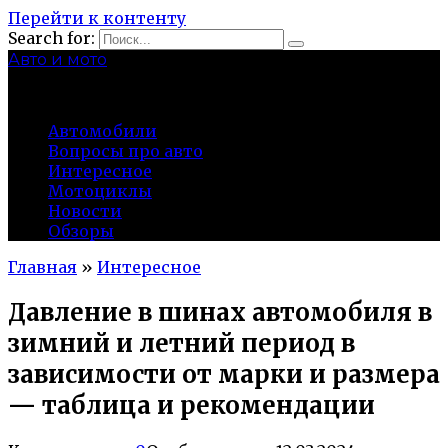
Перейти к контенту
Search for:
Авто и мото
autocity-kolomna.ru
Автомобили
Вопросы про авто
Интересное
Мотоциклы
Новости
Обзоры
Главная
»
Интересное
Давление в шинах автомобиля в
зимний и летний период в
зависимости от марки и размера
— таблица и рекомендации