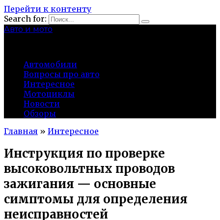
Перейти к контенту
Search for:
Авто и мото
autocity-kolomna.ru
Автомобили
Вопросы про авто
Интересное
Мотоциклы
Новости
Обзоры
Главная
»
Интересное
Инструкция по проверке
высоковольтных проводов
зажигания — основные
симптомы для определения
неисправностей