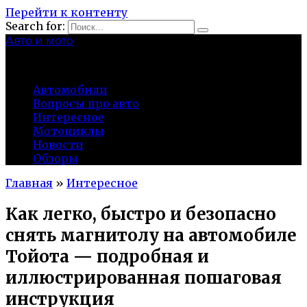
Перейти к контенту
Search for:
Авто и мото
autocity-kolomna.ru
Автомобили
Вопросы про авто
Интересное
Мотоциклы
Новости
Обзоры
Главная
»
Интересное
Как легко, быстро и безопасно
снять магнитолу на автомобиле
Тойота — подробная и
иллюстрированная пошаговая
инструкция