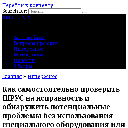
Перейти к контенту
Search for:
Авто и мото
autocity-kolomna.ru
Автомобили
Вопросы про авто
Интересное
Мотоциклы
Новости
Обзоры
Главная
»
Интересное
Как самостоятельно проверить
ШРУС на исправность и
обнаружить потенциальные
проблемы без использования
специального оборудования или