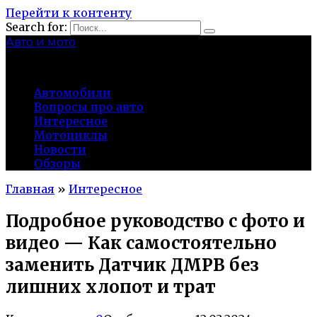
Перейти к контенту
Search for:
Авто и мото
autocity-kolomna.ru
Автомобили
Вопросы про авто
Интересное
Мотоциклы
Новости
Обзоры
Главная
»
Интересное
Подробное руководство с фото и
видео — Как самостоятельно
заменить Датчик ДМРВ без
лишних хлопот и трат