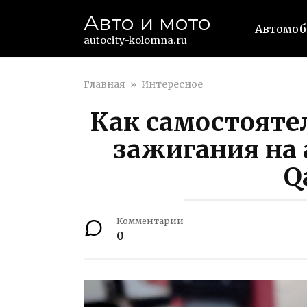
Перейти
Авто и мото
к
Автомо
контенту
autocity-kolomna.ru
Главная
»
Интересное
Как самостояте
зажигания на 
Q
Комментарии
0