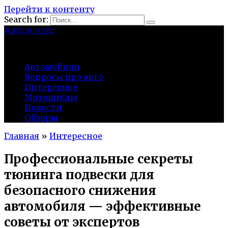
Перейти к контенту
Search for:
Авто и мото
autocity-kolomna.ru
Автомобили
Вопросы про авто
Интересное
Мотоциклы
Новости
Обзоры
Главная
»
Интересное
Профессиональные секреты
тюнинга подвески для
безопасного снижения
автомобиля — эффективные
советы от экспертов