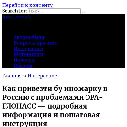
Перейти к контенту
Search for:
Авто и мото
autocity-kolomna.ru
Автомобили
Вопросы про авто
Интересное
Мотоциклы
Новости
Обзоры
Главная
»
Интересное
Как привезти бу иномарку в
Россию с проблемами ЭРА-
ГЛОНАСС — подробная
информация и пошаговая
инструкция