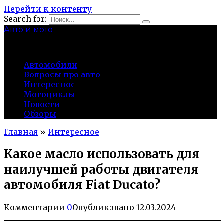
Перейти к контенту
Search for:
Авто и мото
autocity-kolomna.ru
Автомобили
Вопросы про авто
Интересное
Мотоциклы
Новости
Обзоры
Главная
»
Интересное
Какое масло использовать для
наилучшей работы двигателя
автомобиля Fiat Ducato?
Комментарии
0
Опубликовано
12.03.2024