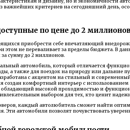
актеристикам и дизайну, но и экономичности авт
из важнейших критериев на сегодняшний день, ос
доступные по цене до 2 миллионо
мящихся приобрести себе впечатляющий внедорожн
и этом не переваливает за пределы бюджета. В да
за сумму до 2 миллионов.
сальный автомобиль, который отличается функци
ды, а также для поездок на природу или дальние п
 разработана с акцентом на стильный и современн
ля создан комфортный интерьер с использованием
ь, обладающий высокой проходимостью и функцио
привлекательным выбором для тех, кто ценит надежн
оверов, каждый автолюбитель сможет найти оптима
. Эти автомобили позволят почувствовать уверенн
бной городской мобильности