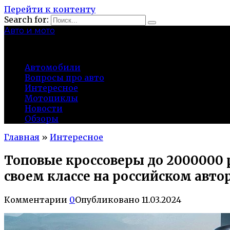
Перейти к контенту
Search for:
Авто и мото
autocity-kolomna.ru
Автомобили
Вопросы про авто
Интересное
Мотоциклы
Новости
Обзоры
Главная
»
Интересное
Топовые кроссоверы до 2000000
своем классе на российском авт
Комментарии
0
Опубликовано
11.03.2024