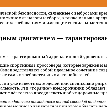
ческой безопасности, связанные с выбросами вре
но экономят налоги и сборы, а также меньше вред
еским требованиям и имеющие специальные техно
щным двигателем — гарантирован
ющие спортивные кроссоверы, которые заряжены 
 Они представляют собой идеальное сочетание со
аже самых требовательных автолюбителей.
версии уже известных моделей или специально раз
нальность. Эти «горячие» внедорожники обладают
яет с лёгкостью преодолевать любые дорожные пр
т водителям насладиться полной свободой на дороге и
 шумом мощного двигателя и при этом обладать не