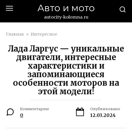
Перейти
Авто и мото
к
контенту
autocity-kolomna.ru
Главная
»
Интересное
Лада Ларгус — уникальные
двигатели, интересные
характеристики и
запоминающиеся
особенности моторов на
этой модели!
Комментарии
Опубликовано
0
12.03.2024