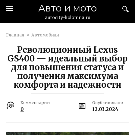
Перейти
Авто и мото
к
контенту
autocity-kolomna.ru
Главная
»
Автомобили
Революционный Lexus
GS400 — идеальный выбор
для повышения статуса и
получения максимума
комфорта и надежности
Комментарии
Опубликовано
0
12.03.2024