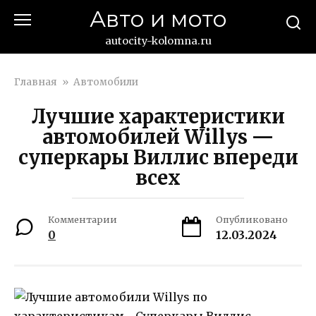
Перейти
Авто и мото
к
контенту
autocity-kolomna.ru
Главная
»
Автомобили
Лучшие характеристики
автомобилей Willys —
суперкары Виллис впереди
всех
Комментарии
Опубликовано
0
12.03.2024