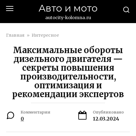
Перейти
Авто и мото
к
контенту
autocity-kolomna.ru
Главная
»
Интересное
Максимальные обороты
дизельного двигателя —
секреты повышения
производительности,
оптимизация и
рекомендации экспертов
Комментарии
Опубликовано
0
12.03.2024