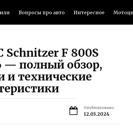
били
Вопросы про авто
Интересное
Мотоц
Schnitzer F 800S
6 — полный обзор,
и и технические
теристики
Опубликовано
12.03.2024