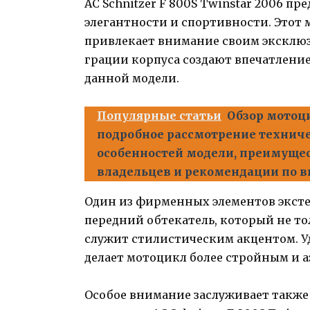
AC Schnitzer F 800S Twinstar 2006 п
элегантности и спортивности. Этот
привлекает внимание своим эксклю
грации корпуса создают впечатлени
данной модели.
Популярные статьи
Обзор мотоци
подробное рассмотрение техниче
особенностей модели, преимущес
владельцев и рекомендации по 
Один из фирменных элементов экстерь
передний обтекатель, который не тол
служит стилистическим акцентом. У
делает мотоцикл более стройным и 
Особое внимание заслуживает также