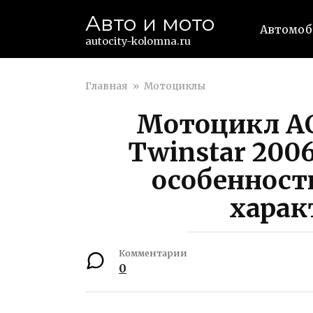
Перейти
Авто и мото
к
Автомо
контенту
autocity-kolomna.ru
Главная
»
Мотоциклы
Мотоцикл AC 
Twinstar 200
особенност
харак
Комментарии
0