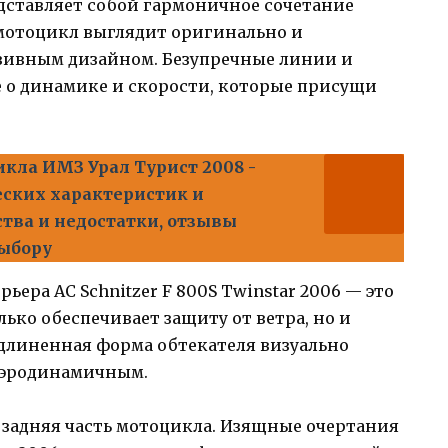
редставляет собой гармоничное сочетание
 мотоцикл выглядит оригинально и
зивным дизайном. Безупречные линии и
е о динамике и скорости, которые присущи
кла ИМЗ Урал Турист 2008 -
ских характеристик и
тва и недостатки, отзывы
выбору
ера AC Schnitzer F 800S Twinstar 2006 — это
ько обеспечивает защиту от ветра, но и
длиненная форма обтекателя визуально
аэродинамичным.
 задняя часть мотоцикла. Изящные очертания