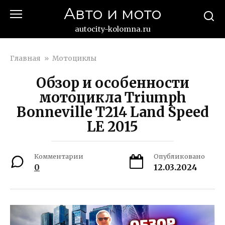
Перейти
Авто и мото
к
контенту
autocity-kolomna.ru
Главная
»
Мотоциклы
Обзор и особенности
мотоцикла Triumph
Bonneville T214 Land Speed
LE 2015
Комментарии
Опубликовано
0
12.03.2024