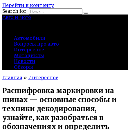
Перейти к контенту
Search for:
Авто и мото
autocity-kolomna.ru
Автомобили
Вопросы про авто
Интересное
Мотоциклы
Новости
Обзоры
Главная
»
Интересное
Расшифровка маркировки на
шинах — основные способы и
техники декодирования,
узнайте, как разобраться в
обозначениях и определить