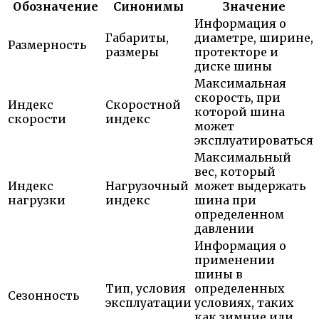
Обозначение
Синонимы
Значение
Информация о
Габариты,
диаметре, ширине,
Размерность
размеры
протекторе и
диске шины
Максимальная
скорость, при
Индекс
Скоростной
которой шина
скорости
индекс
может
эксплуатироваться
Максимальный
вес, который
Индекс
Нагрузочный
может выдержать
нагрузки
индекс
шина при
определенном
давлении
Информация о
применении
шины в
Тип, условия
определенных
Сезонность
эксплуатации
условиях, таких
как зимние или