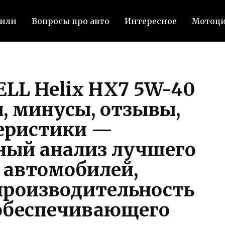
били
Вопросы про авто
Интересное
Мотоц
ELL Helix HX7 5W-40
, минусы, отзывы,
еристики —
ный анализ лучшего
 автомобилей,
роизводительность
 обеспечивающего