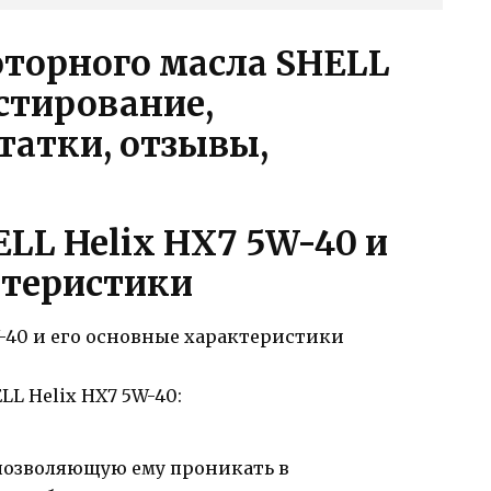
оторного масла SHELL
естирование,
татки, отзывы,
LL Helix HX7 5W-40 и
ктеристики
L Helix HX7 5W-40:
 позволяющую ему проникать в