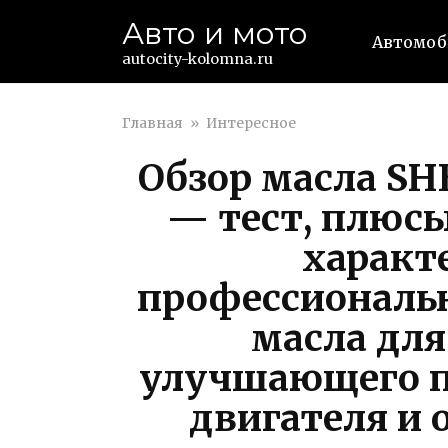
Перейти
Авто и мото
к
Автомо
контенту
autocity-kolomna.ru
Главная
»
Интересное
Обзор масла SH
— тест, плюсы
характ
профессиональ
масла для
улучшающего п
двигателя и