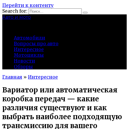
Перейти к контенту
Search for:
Авто и мото
autocity-kolomna.ru
Автомобили
Вопросы про авто
Интересное
Мотоциклы
Новости
Обзоры
Главная
»
Интересное
Вариатор или автоматическая
коробка передач — какие
различия существуют и как
выбрать наиболее подходящую
трансмиссию для вашего