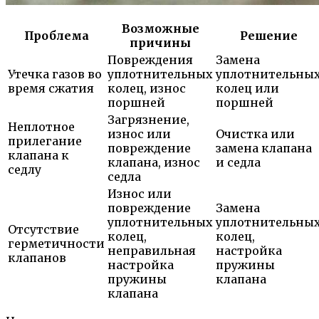
Возможные
Проблема
Решение
причины
Повреждения
Замена
Утечка газов во
уплотнительных
уплотнительны
время сжатия
колец, износ
колец или
поршней
поршней
Загрязнение,
Неплотное
износ или
Очистка или
прилегание
повреждение
замена клапана
клапана к
клапана, износ
и седла
седлу
седла
Износ или
повреждение
Замена
уплотнительных
уплотнительны
Отсутствие
колец,
колец,
герметичности
неправильная
настройка
клапанов
настройка
пружины
пружины
клапана
клапана