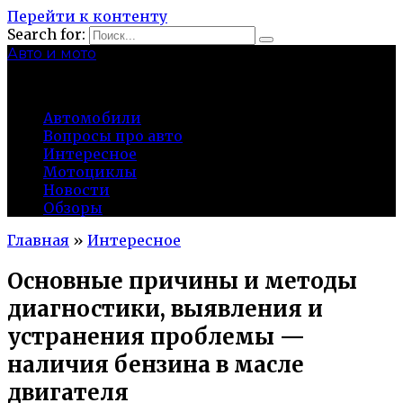
Перейти к контенту
Search for:
Авто и мото
autocity-kolomna.ru
Автомобили
Вопросы про авто
Интересное
Мотоциклы
Новости
Обзоры
Главная
»
Интересное
Основные причины и методы
диагностики, выявления и
устранения проблемы —
наличия бензина в масле
двигателя