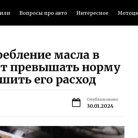
били
Вопросы про авто
Интересное
Мотоц
ебление масла в
ет превышать норму
шить его расход
Опубликовано
30.01.2024