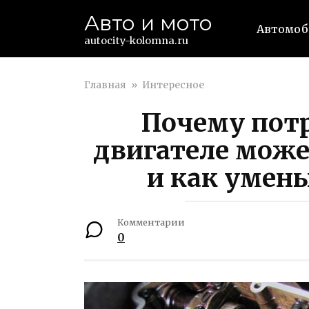
Перейти
Авто и мото
к
Автомо
контенту
autocity-kolomna.ru
Главная
»
Интересное
Почему потр
двигателе мож
и как умень
Комментарии
0