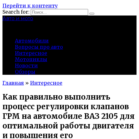
Перейти к контенту
Search for:
Авто и мото
autocity-kolomna.ru
Автомобили
Вопросы про авто
Интересное
Мотоциклы
Новости
Обзоры
Главная
»
Интересное
Как правильно выполнить
процесс регулировки клапанов
ГРМ на автомобиле ВАЗ 2105 для
оптимальной работы двигателя
и повышения его