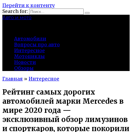
Перейти к контенту
Search for:
Авто и мото
autocity-kolomna.ru
Автомобили
Вопросы про авто
Интересное
Мотоциклы
Новости
Обзоры
Главная
»
Интересное
Рейтинг самых дорогих
автомобилей марки Mercedes в
мире 2020 года —
эксклюзивный обзор лимузинов
и спорткаров, которые покорили