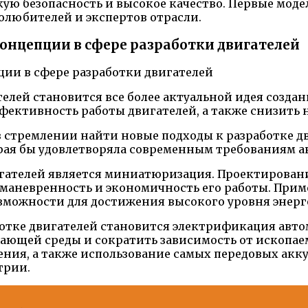
кую безопасность и высокое качество. Первые мо
олюбителей и экспертов отрасли.
нцепции в сфере разработки двигателей
елей становится все более актуальной идея созд
ктивность работы двигателей, а также снизить 
в стремлении найти новые подходы к разработке 
орая бы удовлетворяла современным требованиям 
гателей является миниатюризация. Проектировани
ь маневренность и экономичность его работы. При
озможности для достижения высокого уровня энер
отке двигателей становится электрификация авто
жающей среды и сократить зависимость от ископа
ения, а также использование самых передовых ак
трии.