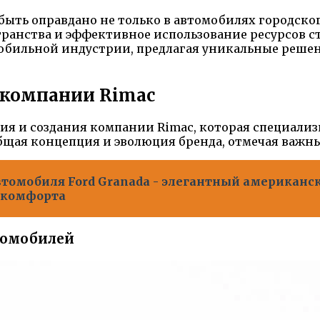
ть оправдано не только в автомобилях городского
ранства и эффективное использование ресурсов с
обильной индустрии, предлагая уникальные реше
 компании Rimac
ия и создания компании Rimac, которая специали
щая концепция и эволюция бренда, отмечая важны
втомобиля Ford Granada - элегантный американс
 комфорта
томобилей