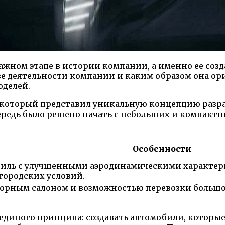
ажном этапе в истории компании, а именно ее соз
ове деятельности компании и каким образом она о
делей.
который представил уникальную концепцию разра
ередь было решено начать с небольших и компактн
Особенности
иль с улучшенными аэродинамическими характе
 городских условий.
торным салоном и возможностью перевозки больш
единого принципа: создавать автомобили, которые