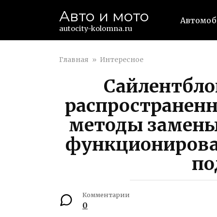
Перейти
Авто и мото
к
Автомо
контенту
autocity-kolomna.ru
Главная
»
Интересное
Сайлентбло
распространенн
методы замены
функционирова
по
Комментарии
0