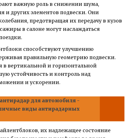
рают важную роль в снижении шума,
я и других элементов подвески. Они
лебания, предотвращая их передачу в кузов
ссажиры в салоне могут наслаждаться
поездки.
ентблоки способствуют улучшению
держивая правильную геометрию подвески.
я в вертикальной и горизонтальной
шую устойчивость и контроль над
можении и ускорении.
антирадар для автомобиля -
зличные виды антирадарных
айлентблоков, их надлежащее состояние