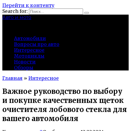
Перейти к контенту
Search for:
Авто и мото
autocity-kolomna.ru
Автомобили
Вопросы про авто
Интересное
Мотоциклы
Новости
Обзоры
Главная
»
Интересное
Важное руководство по выбору
и покупке качественных щеток
очистителя лобового стекла для
вашего автомобиля