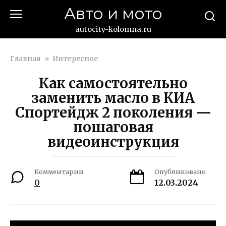
Перейти
Авто и мото
к
контенту
autocity-kolomna.ru
Главная
»
Интересное
Как самостоятельно
заменить масло в КИА
Спортейдж 2 поколения —
пошаговая
видеоинструкция
Комментарии
Опубликовано
0
12.03.2024