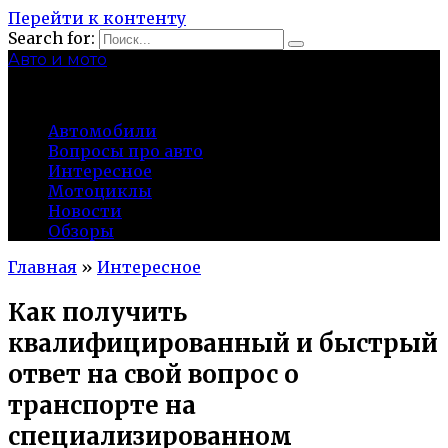
Перейти к контенту
Search for:
Авто и мото
autocity-kolomna.ru
Автомобили
Вопросы про авто
Интересное
Мотоциклы
Новости
Обзоры
Главная
»
Интересное
Как получить
квалифицированный и быстрый
ответ на свой вопрос о
транспорте на
специализированном