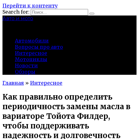
Перейти к контенту
Search for:
Авто и мото
autocity-kolomna.ru
Автомобили
Вопросы про авто
Интересное
Мотоциклы
Новости
Обзоры
Главная
»
Интересное
Как правильно определить
периодичность замены масла в
вариаторе Тойота Филдер,
чтобы поддерживать
надежность и долговечность