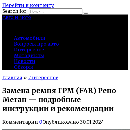
Перейти к контенту
Search for:
Авто и мото
autocity-kolomna.ru
Автомобили
Вопросы про авто
Интересное
Мотоциклы
Новости
Обзоры
Главная
»
Интересное
Замена ремня ГРМ (F4R) Рено
Меган — подробные
инструкции и рекомендации
Комментарии
0
Опубликовано
30.01.2024