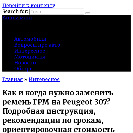
Перейти к контенту
Search for:
Авто и мото
autocity-kolomna.ru
Автомобили
Вопросы про авто
Интересное
Мотоциклы
Новости
Обзоры
Главная
»
Интересное
Как и когда нужно заменить
ремень ГРМ на Peugeot 307?
Подробная инструкция,
рекомендации по срокам,
ориентировочная стоимость