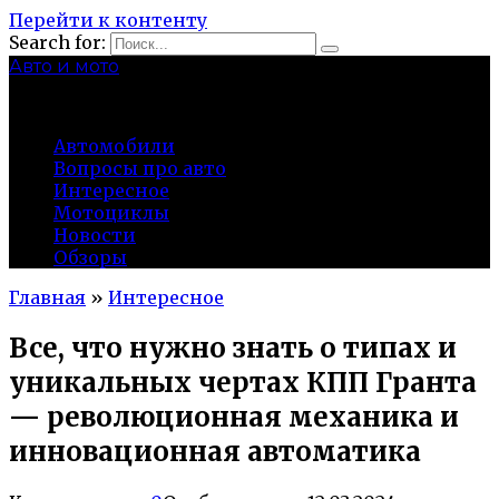
Перейти к контенту
Search for:
Авто и мото
autocity-kolomna.ru
Автомобили
Вопросы про авто
Интересное
Мотоциклы
Новости
Обзоры
Главная
»
Интересное
Все, что нужно знать о типах и
уникальных чертах КПП Гранта
— революционная механика и
инновационная автоматика