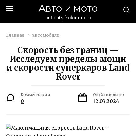
Перейти
Авто и мото
к
контенту
autocity-kolomna.ru
Главная
»
Автомобили
Скорость без границ —
Исследуем пределы мощи
и скорости суперкаров Land
Rover
Комментарии
Опубликовано
0
12.03.2024